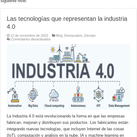
siguiente nivel.
Las tecnologías que representan la industria
4.0
12 de noviembre de 2022
Blog
,
Destacados
,
Devops
en
Comentarios desactivados
Las
tecnologías
que
representan
la
industria
4.0
La Industria 4.0 está revolucionando la forma en que las empresas
fabrican, mejoran y distribuyen sus productos. Los fabricantes están
integrando nuevas tecnologías, que incluyen Internet de las cosas
(IoT), computación y análisis en la nube, IA y machine learning en