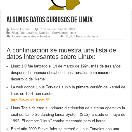
Algunos datos curiosos de Linux
Isaac Lemus
7 de septiembre de 2021
Blog
,
Destacados
,
Noticias
,
Servidores Linux
en
Comentarios desactivados
11,663 Puntos de vista
Algunos
datos
curiosos
A continuación se muestra una lista de
de
Linux
datos interesantes sobre Linux:
Linux 1.0 fue lanzado el 14 de marzo de 1994, más de tres años
después del anuncio oficial de Linus Torvalds para iniciar el
desarrollo del Kernel.
La web donde Linus Torvalds subió la primera versión del kernel de
linux en 1991 aún existe
http://www.nic.funet.fi/
Linus Torvalds creo su primera distribución de sistema operativo la
cual se llamó Softlanding Linux System (SLS) lanzado en mayo de
1992. El nombre “Linux” estaba reservado para el kernel.
En el año 2000 Steve Jobs se acercó a Linus Torvalds con una