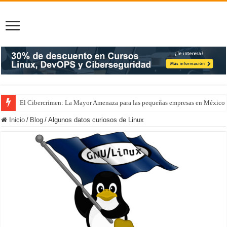
El Cibercrimen: La Mayor Amenaza para las pequeñas empresas en México
Ransomware ataca respaldos: 93% de los ataques comprometen la recuperac
Inicio
/
Blog
/
Algunos datos curiosos de Linux