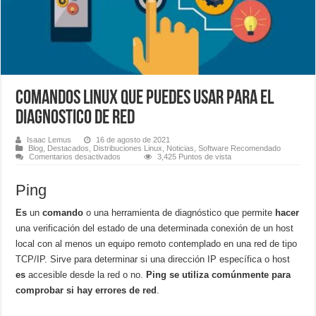
Comandos Linux que puedes usar para el
diagnostico de red
Isaac Lemus
16 de agosto de 2021
Blog
,
Destacados
,
Distribuciones Linux
,
Noticias
,
Software Recomendado
en
Comentarios desactivados
3,425 Puntos de vista
Comandos
Linux
que
Ping
puedes
usar
para
Es
un
comando
o una herramienta de diagnóstico que permite
hacer
el
diagnostico
una verificación del estado de una determinada conexión de un host
de
red
local con al menos un equipo remoto contemplado en una red de tipo
TCP/IP.
Sirve para determinar si una dirección IP específica o host
es
accesible desde la red o no.
Ping se utiliza comúnmente para
comprobar si hay errores de red
.