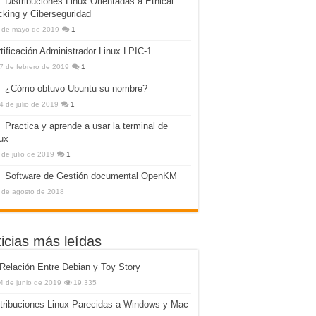
Distribuciones Linux Orientadas a Ethical
king y Ciberseguridad
 de mayo de 2019
1
tificación Administrador Linux LPIC-1
7 de febrero de 2019
1
¿Cómo obtuvo Ubuntu su nombre?
4 de julio de 2019
1
Practica y aprende a usar la terminal de
ux
 de julio de 2019
1
Software de Gestión documental OpenKM
 de agosto de 2018
icias más leídas
Relación Entre Debian y Toy Story
4 de junio de 2019
19,335
tribuciones Linux Parecidas a Windows y Mac