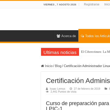
Registrarse
Inic
VIERNES , 7 AGOSTO 2026
Acerca de
Todos los Artícul
Ultimas noticias
El Cibercrimen: La M
Inicio
/
Blog
/
Certificación Administrador Linu
Certificación Admini
Isaac Lemus
27 de febrero de 2019
2,441 Puntos de vista
Curso de preparación para 
LPIC-1