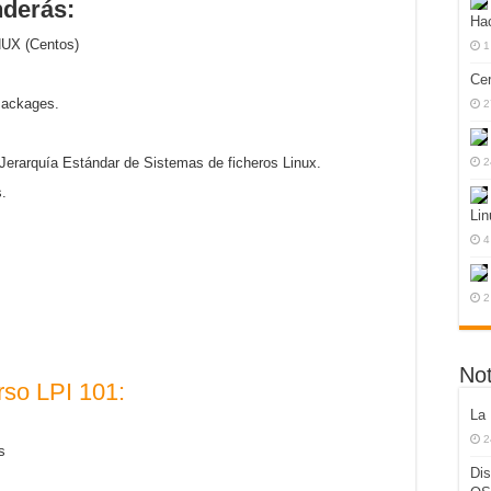
nderás:
Hac
NUX (Centos)
1
Cer
Packages.
2
 Jerarquía Estándar de Sistemas de ficheros Linux.
2
s.
Lin
4
2
Not
rso LPI 101:
La 
2
s
Dis