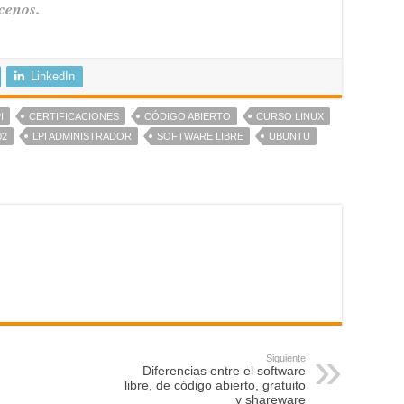
ocenos.
LinkedIn
I
CERTIFICACIONES
CÓDIGO ABIERTO
CURSO LINUX
02
LPI ADMINISTRADOR
SOFTWARE LIBRE
UBUNTU
Siguiente
Diferencias entre el software
libre, de código abierto, gratuito
y shareware