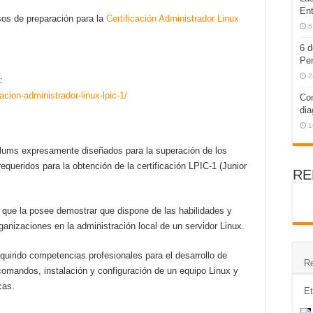
Ent
os de preparación para la
Certificación Administrador Linux
6
6 d
Pen
2
:
acion-administrador-linux-lpic-1/
Com
dia
1
culums expresamente diseñados para la superación de los
equeridos para la obtención de la certificación LPIC-1 (Junior
RE
al que la posee demostrar que dispone de las habilidades y
ganizaciones en la administración local de un servidor Linux.
adquirido competencias profesionales para el desarrollo de
Re
comandos, instalación y configuración de un equipo Linux y
cas.
Et