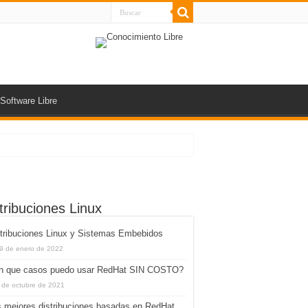
Software Libre
tribuciones Linux
tribuciones Linux y Sistemas Embebidos
9 de enero de 2022
n que casos puedo usar RedHat SIN COSTO?
 de octubre de 2021
 mejores distribuciones basadas en RedHat