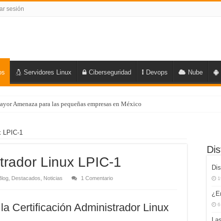
iar sesión
os
Servidores Linux
Ciberseguridad
Devops
Nube
ayor Amenaza para las pequeñas empresas en México
x LPIC-1
Dis
strador Linux LPIC-1
Dis
Blog
,
Destacados
,
Noticias
1 Comentario
1
¿E
la Certificación Administrador Linux
6
Las