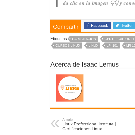
da clic en la imagen 👇👇 y con
Facebook
Twitter
Compartir
Etiquetas
CAPACITACION
CERTIFICACION LP
CURSOS LINUX
LINUX
LPI 101
LPI 1
Acerca de Isaac Lemus
Anterior
Linux Professional Institute |
Certificaciones Linux