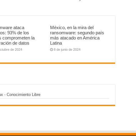
ware ataca
México, en la mira del
os: 93% de los
ransomware: segundo país
s comprometen la
más atacado en América
ración de datos
Latina
octubre de 2024
8 de junio de 2024
ux - Conocimiento Libre