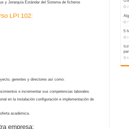
OS
nux y Jerarquía Estándar del Sistema de ficheros
2
rso LPI 102:
Alg
7
5 h
1
Ici
par
6
oyecto, gerentes y directores así como:
nocimientos e incrementar sus competencias laborales.
nal en la instalación configuración e implementación de
 oferta académica.
stra empresa: