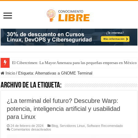
El Cibercrimen: La Mayor Amenaza para las pequeñas empresas en México
Inicio
/
Etiqueta:
Alternativas a GNOME Terminal
Archivo de la etiqueta:
¿La terminal del futuro? Descubre Warp:
potencia, inteligencia artificial y usabilidad
para Linux
24 de febrero de 2024
Blog
,
Servidores Linux
,
Software Recomendado
en
Comentarios desactivados
¿La
terminal