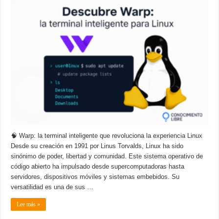
del
futuro?
Descubre
Warp:
potencia,
inteligencia
artificial
y
usabilidad
para
Linux
🧠 Warp: la terminal inteligente que revoluciona la experiencia Linux
Desde su creación en 1991 por Linus Torvalds, Linux ha sido
sinónimo de poder, libertad y comunidad. Este sistema operativo de
código abierto ha impulsado desde supercomputadoras hasta
servidores, dispositivos móviles y sistemas embebidos. Su
versatilidad es una de sus …
Lee más »