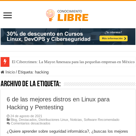
El Cibercrimen: La Mayor Amenaza para las pequeñas empresas en México
Inicio
/
Etiqueta:
hacking
Archivo de la etiqueta:
6 de las mejores distros en Linux para
Hacking y Pentesting
24 de agosto de 2021
Blog
,
Destacados
,
Distribuciones Linux
,
Noticias
,
Software Recomendado
en
Comentarios desactivados
6
de
¿Quiere aprender sobre seguridad informática?, ¿buscas los mejores
las