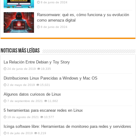
8 de junio de 2024
Ransomware: qué es, cómo funciona y su evolución
como amenaza digital
8 de junio de 2024
Noticias más leídas
La Relación Entre Debian y Toy Story
24 de junio de 2019
19,335
Distribuciones Linux Parecidas a Windows y Mac OS
2 de mayo de 2019
15,021
Algunos datos curiosos de Linux
7 de septiembre de 2021
11,662
5 herramientas para escanear redes en Linux
19 de agosto de 2021
10,577
Icinga software libre: Herramientas de monitoreo para redes y servidores
6 de julio de 2019
8,219